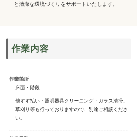
施工事例
と清潔な環境づくりをサポートいたします。
トイレ
トイレ
ハウスクリーニング
Instagram
エアコン
照明器具・LED・蛍光灯
法人清掃
エアコン室外機
ブラインド
空室清掃
ガラス・サッシ・網戸
作業内容
共有部分
フローリング
草刈り
キッチンセット
業務用レンジフード
作業箇所
水まわり3点セット
床面・階段
浴室セット
他すす払い・照明器具クリーニング・ガラス清掃、
エアコン・室外機セット
草刈り等も行っておりますので、別途ご相談くださ
い。
3時間お手伝いセット
引越し前後セット