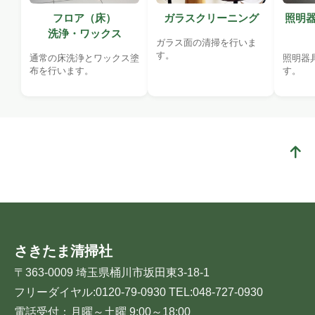
フロア（床）
ガラスクリーニング
照明器
洗浄・ワックス
ガラス面の清掃を行いま
す。
通常の床洗浄とワックス塗
照明器
布を行います。
す。
さきたま清掃社
〒363-0009 埼玉県桶川市坂田東3-18-1
フリーダイヤル:0120-79-0930 TEL:048-727-0930
電話受付：月曜～土曜 9:00～18:00