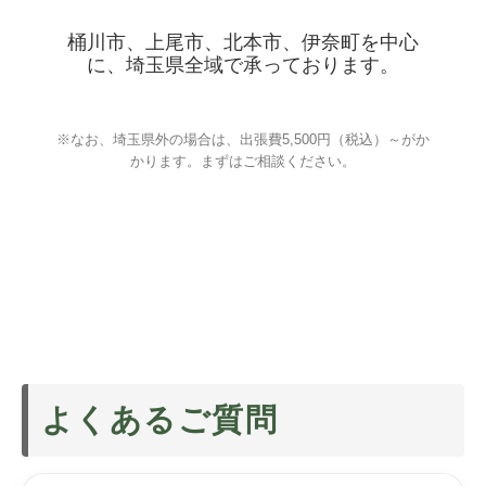
桶川市、上尾市、北本市、伊奈町を中心
に、埼玉県全域で承っております。
上尾市/朝霞市/入間市/寄居町/桶川市/春日部
※なお、埼玉県外の場合は、出張費5,500円（税込）～がか
かります。まずはご相談ください。
よくあるご質問