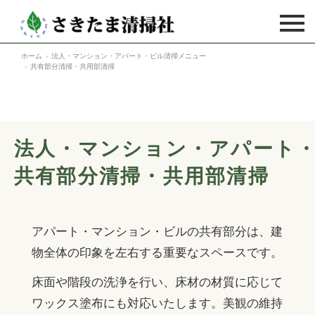
ホーム
法人・マンション・アパート・ビル清掃メニュー
ハウスクリーニング
共有部分清掃・共用部清掃
ハウスクリーニングTOP
法人のお客様
キッチン
法人のお客様TOP
空室・居室清掃
法人・マンション・アパート
ガスレンジ
フロア（床）洗浄・ワックス
空室・居室清掃TOP
料金表
共有部分清掃・共用部清掃
レンジフード
フロア（床）ハクリ
介護施設者様向け居室清掃
ご利用の流れ
換気扇
カーペット
大家様向け新築物件
アパート・マンション・ビルの共有部分は、建
浴室
よくあるご質問
ガラス
物全体の印象を左右する重要なスペースです。
大家様向け中古物件
浴室乾燥機
家庭用エアコン
お客様の声
床面や階段の洗浄を行い、床材の材質に応じて
不動産業者様向け新築物件
洗面台
ワックス塗布にも対応いたします。美観の維持
業務用エアコン
不動産業者様向け中古物件