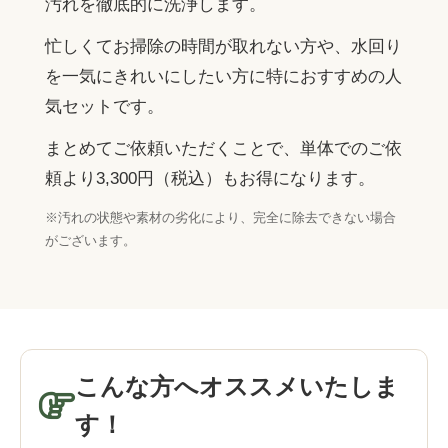
施工事例
汚れを徹底的に洗浄します。
トイレ
トイレ
忙しくてお掃除の時間が取れない方や、水回り
ハウスクリーニング
Instagram
エアコン
照明器具・LED・蛍光灯
を一気にきれいにしたい方に特におすすめの人
法人清掃
エアコン室外機
気セットです。
ブラインド
空室清掃
ガラス・サッシ・網戸
まとめてご依頼いただくことで、単体でのご依
共有部分
頼より3,300円（税込）もお得になります。
フローリング
草刈り
※汚れの状態や素材の劣化により、完全に除去できない場合
キッチンセット
業務用レンジフード
がございます。
水まわり3点セット
浴室セット
エアコン・室外機セット
こんな方へオススメいたしま
3時間お手伝いセット
す！
引越し前後セット