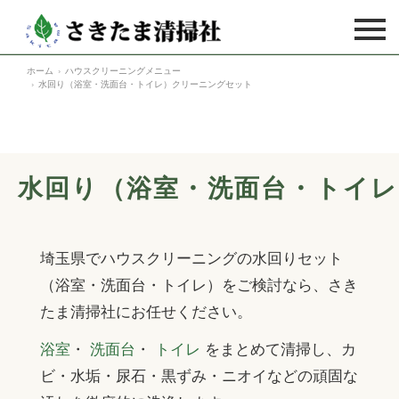
ホーム
ハウスクリーニングメニュー
ハウスクリーニング
水回り（浴室・洗面台・トイレ）クリーニングセット
ハウスクリーニングTOP
法人のお客様
キッチン
法人のお客様TOP
空室・居室清掃
水回り（浴室・洗面台・トイ
ガスレンジ
フロア（床）洗浄・ワックス
空室・居室清掃TOP
料金表
レンジフード
フロア（床）ハクリ
介護施設者様向け居室清掃
埼玉県でハウスクリーニングの水回りセット
ご利用の流れ
換気扇
カーペット
大家様向け新築物件
（浴室・洗面台・トイレ）をご検討なら、さき
浴室
よくあるご質問
たま清掃社にお任せください。
ガラス
大家様向け中古物件
浴室乾燥機
浴室
・
洗面台
・
トイレ
をまとめて清掃し、カ
家庭用エアコン
お客様の声
不動産業者様向け新築物件
ビ・水垢・尿石・黒ずみ・ニオイなどの頑固な
洗面台
業務用エアコン
不動産業者様向け中古物件