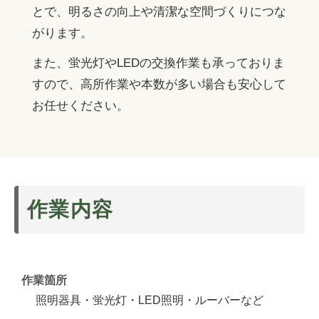
施工事例
とで、明るさの向上や清潔な空間づくりにつな
トイレ
トイレ
がります。
ハウスクリーニング
Instagram
エアコン
照明器具・LED・蛍光灯
また、蛍光灯やLEDの交換作業も承っておりま
法人清掃
エアコン室外機
ブラインド
すので、高所作業や本数が多い場合も安心して
空室清掃
ガラス・サッシ・網戸
お任せください。
共有部分
フローリング
草刈り
キッチンセット
業務用レンジフード
水まわり3点セット
作業内容
浴室セット
エアコン・室外機セット
作業箇所
3時間お手伝いセット
照明器具・蛍光灯・LED照明・ルーバーなど
引越し前後セット