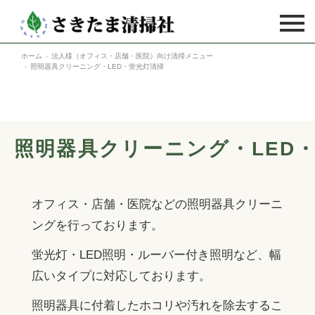
ホーム
法人様（オフィス・店舗・医院）向け清掃メニュー
ハウスクリーニング
照明器具クリーニング・LED・蛍光灯清掃
ハウスクリーニングTOP
法人のお客様
キッチン
法人のお客様TOP
空室・居室清掃
照明器具クリーニング・LED
ガスレンジ
フロア（床）洗浄・ワックス
空室・居室清掃TOP
料金表
レンジフード
フロア（床）ハクリ
介護施設者様向け居室清掃
オフィス・店舗・医院などの照明器具クリーニ
ご利用の流れ
換気扇
カーペット
大家様向け新築物件
ングを行っております。
浴室
よくあるご質問
ガラス
大家様向け中古物件
蛍光灯・LED照明・ルーバー付き照明など、幅
浴室乾燥機
広いタイプに対応しております。
家庭用エアコン
お客様の声
不動産業者様向け新築物件
洗面台
照明器具に付着したホコリや汚れを除去するこ
業務用エアコン
不動産業者様向け中古物件