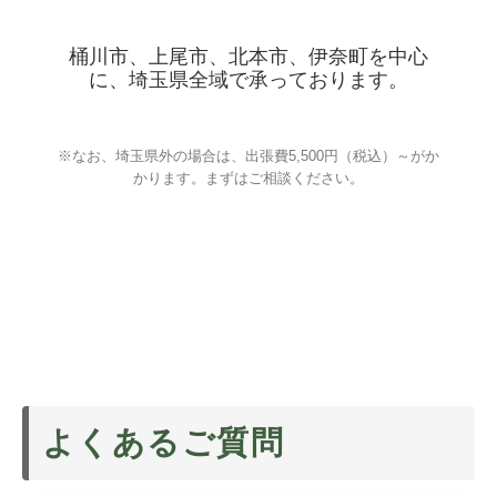
桶川市、上尾市、北本市、伊奈町を中心
に、埼玉県全域で承っております。
上尾市/朝霞市/入間市/寄居町/桶川市/春日部
※なお、埼玉県外の場合は、出張費5,500円（税込）～がか
かります。まずはご相談ください。
よくあるご質問