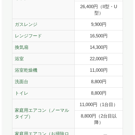
施工事例
トイレ
26,400円（II型・U
トイレ
型）
ハウスクリーニング
Instagram
エアコン
照明器具・LED・蛍光灯
ガスレンジ
9,900円
法人清掃
エアコン室外機
ブラインド
レンジフード
16,500円
空室清掃
ガラス・サッシ・網戸
共有部分
換気扇
14,300円
フローリング
浴室
22,000円
草刈り
キッチンセット
浴室乾燥機
11,000円
業務用レンジフード
洗面台
8,800円
水まわり3点セット
トイレ
8,800円
浴室セット
11,000円（1台目）
エアコン・室外機セット
家庭用エアコン（ノーマル
8,800円（2台目以
タイプ）
3時間お手伝いセット
降）
引越し前後セット
家庭用エアコン（お掃除ロ