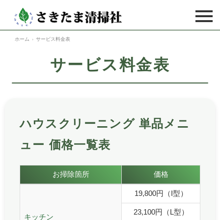
ホーム
サービス料金表
ハウスクリーニング
サービス料金表
ハウスクリーニングTOP
法人のお客様
キッチン
法人のお客様TOP
空室・居室清掃
ガスレンジ
フロア（床）洗浄・ワックス
空室・居室清掃TOP
料金表
ハウスクリーニング 単品メニ
レンジフード
フロア（床）ハクリ
介護施設者様向け居室清掃
ュー 価格一覧表
ご利用の流れ
換気扇
カーペット
大家様向け新築物件
浴室
よくあるご質問
ハウスクリーニング単品メニューの価格一覧表です。
ガラス
お掃除箇所
価格
大家様向け中古物件
浴室乾燥機
ハウスクリーニング単品メニュー 価格一覧表
家庭用エアコン
19,800円（I型）
お客様の声
不動産業者様向け新築物件
洗面台
23,100円（L型）
業務用エアコン
キッチン
不動産業者様向け中古物件