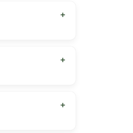
＋
＋
＋