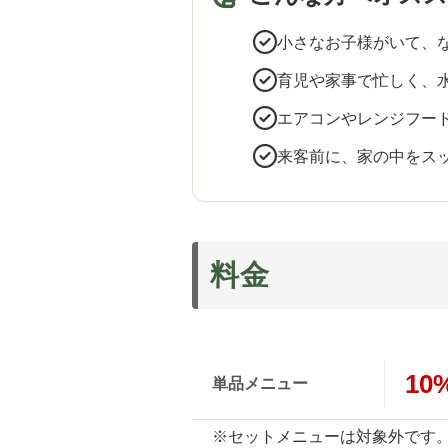
小さなお子様がいて、
育児や家事で忙しく、
エアコンやレンジフー
来客前に、家の中をス
料金
10
単品メニュー
※セットメニューは対象外です